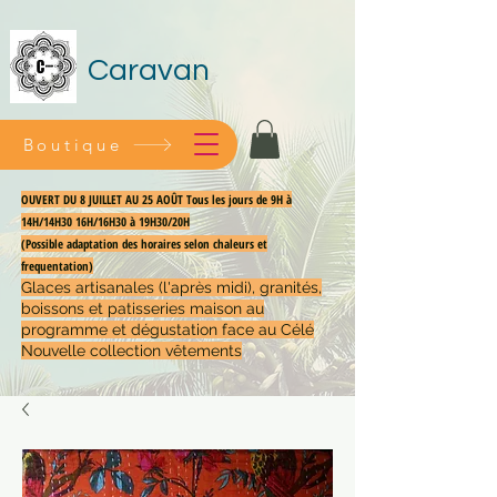
Caravan
Boutique
OUVERT DU 8 JUILLET AU 25 AOÛT Tous les jours de 9H à
14H/14H30 16H/16H30 à 19H30/20H
(Possible adaptation des horaires selon chaleurs et
frequentation)
Glaces artisanales (l'après midi), granités,
boissons et patisseries maison au
programme et dégustation face au Célé
Nouvelle collection vêtements