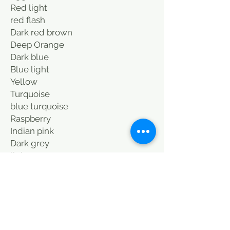
Red light
red flash
Dark red brown
Deep Orange
Dark blue
Blue light
Yellow
Turquoise
blue turquoise
Raspberry
Indian pink
Dark grey
light grey
Black
Thank you for contacting me for
color. Possibility of matching the
cushions in 40X40 cm. Either add 20
euros. Delivery included.