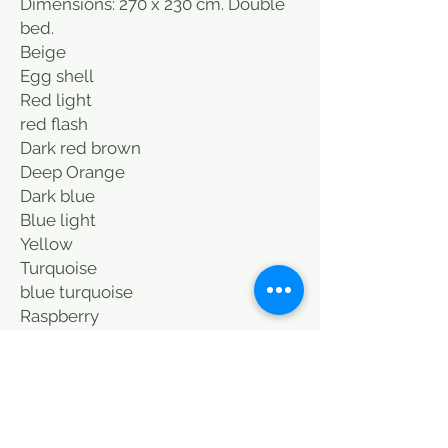
Dimensions: 270 x 230 cm. Double
bed.
Beige
Egg shell
Red light
red flash
Dark red brown
Deep Orange
Dark blue
Blue light
Yellow
Turquoise
blue turquoise
Raspberry
Indian pink
Dark grey
light grey
Black
Cover bed vintage