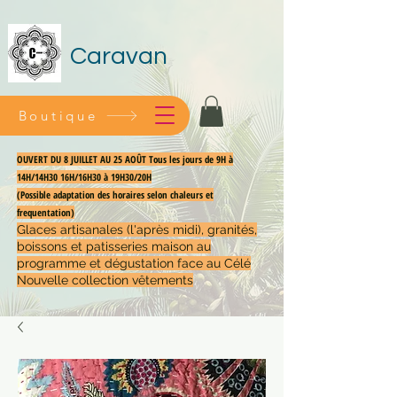
Caravan
Boutique
OUVERT DU 8 JUILLET AU 25 AOÛT Tous les jours de 9H à
14H/14H30 16H/16H30 à 19H30/20H
(Possible adaptation des horaires selon chaleurs et
frequentation)
Glaces artisanales (l'après midi), granités,
boissons et patisseries maison au
programme et dégustation face au Célé
Nouvelle collection vêtements