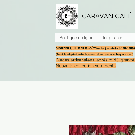
CARAVAN CAFÉ
Boutique en ligne
Inspiration
L
OUVERT DU 8 JUILLET AU 25 AOÛT Tous les jours de 9H à 14H/14H
(Possible adaptation des horaires selon chaleurs et frequentation)
Glaces artisanales (l'après midi), grani
Nouvelle collection vêtements