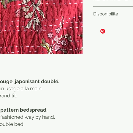
Article envoyé en 
Disponibilité
dans le point relai
Pour toute réclamat
E-shop merci de véri
 rouge, japonisant doublé.
en usage à la main.
and lit.
 pattern bedspread.
d fashioned way by hand.
Double bed.