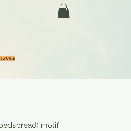
 au Célé
(bedspread) motif