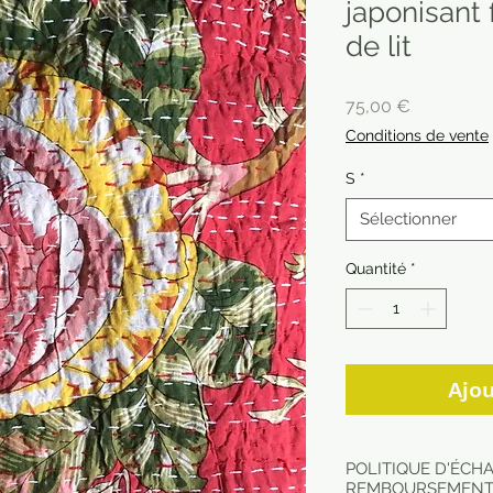
japonisant 
de lit
Prix
75,00 €
Conditions de vente
S
*
Sélectionner
Quantité
*
Ajou
POLITIQUE D'ÉCH
REMBOURSEMEN