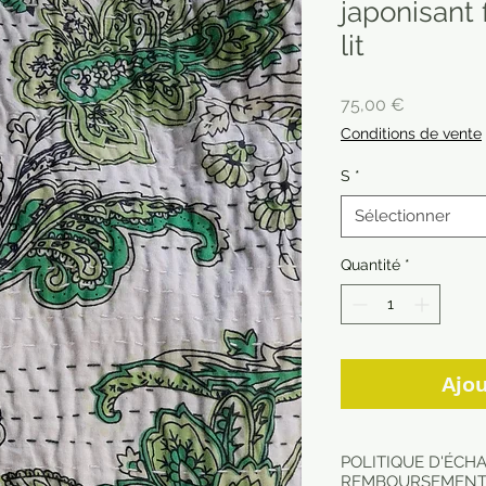
japonisant 
lit
Prix
75,00 €
Conditions de vente
S
*
Sélectionner
Quantité
*
Ajou
POLITIQUE D'ÉCH
REMBOURSEMEN