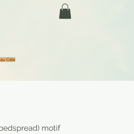
 au Célé
(bedspread) motif