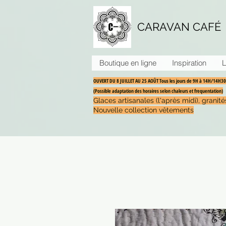
CARAVAN CAFÉ
Boutique en ligne
Inspiration
L
OUVERT DU 8 JUILLET AU 25 AOÛT Tous les jours de 9H à 14H/14H
(Possible adaptation des horaires selon chaleurs et frequentation)
Glaces artisanales (l'après midi), grani
Nouvelle collection vêtements