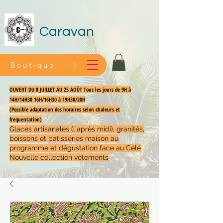
Caravan
Boutique
OUVERT DU 8 JUILLET AU 25 AOÛT Tous les jours de 9H à
14H/14H30 16H/16H30 à 19H30/20H
(Possible adaptation des horaires selon chaleurs et
frequentation)
Glaces artisanales (l'après midi), granités,
boissons et patisseries maison au
programme et dégustation face au Célé
Nouvelle collection vêtements