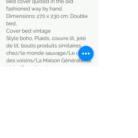
Bed cover quilted in the old
fashioned way by hand.
Dimensions: 270 x 230 cm. Double
bed..
Cover bed vintage
Style boho, Plaids, couvre lit, jeté
de lit, boutis produits similaires
chez/le monde sauvage/Le coin
des voisins/La Maison Générale/St
Malo/Paris/boutique
Caravane/Connex/Sensitive/Paris
/En fil
d'indienne/Jamini/Heal's/Oranjad
e/Home/Bensimon
POLITIQUE D'ÉCHANGE ET DE
REMBOURSEMENT
Article envoyé en 15 jours maximum en
Disponibilité