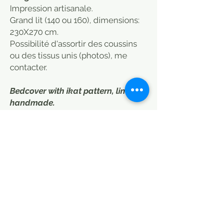
Impression artisanale.
Grand lit (140 ou 160), dimensions:
230X270 cm.
Possibilité d'assortir des coussins
ou des tissus unis (photos), me
contacter.
Bedcover with ikat pattern, lined,
handmade.
Handmade print.
Large bed (140 or 160), dimensions:
230X270 cm.
Possibility to match cushions or
plain fabrics (photos), contact me.
POLITIQUE D'ÉCHANGE ET DE
REMBOURSEMENT
Article envoyé en 15 jours maximum en