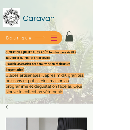
Caravan
Boutique
OUVERT DU 8 JUILLET AU 25 AOÛT Tous les jours de 9H à
14H/14H30 16H/16H30 à 19H30/20H
(Possible adaptation des horaires selon chaleurs et
frequentation)
Glaces artisanales (l'après midi), granités,
boissons et patisseries maison au
programme et dégustation face au Célé
Nouvelle collection vêtements