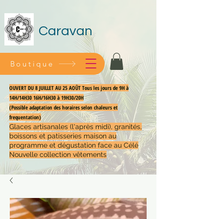
Caravan
Boutique
OUVERT DU 8 JUILLET AU 25 AOÛT Tous les jours de 9H à
14H/14H30 16H/16H30 à 19H30/20H
(Possible adaptation des horaires selon chaleurs et
frequentation)
Glaces artisanales (l'après midi), granités,
boissons et patisseries maison au
programme et dégustation face au Célé
Nouvelle collection vêtements