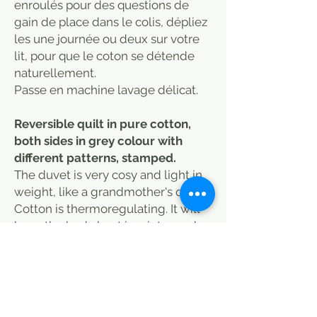
enroulés pour des questions de
gain de place dans le colis, dépliez
les une journée ou deux sur votre
lit, pour que le coton se détende
naturellement.
Passe en machine lavage délicat.
Reversible quilt in pure cotton,
both sides in grey colour with
different patterns, stamped.
The duvet is very cosy and light in
weight, like a grandmother's duvet.
Cotton is thermoregulating. It will
keep the body heat in winter and
on the contrary in summer it will
allow to breathe and to have a
feeling of coolness when it is hot.
Excellent quality of cotton. Use a
sheet to avoid washing it too often