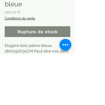
bleue
Prix
240,00 €
Conditions de vente
Rupture de stock
Etagère bois patine bleue.
180X150X30CM Peut être mis dans
une salle à manger ou cuisine idéal
rangement vaisselle, chambre ou
bibliothèque.. Meuble indien.
Livrable sur Paris, Bordeaux,
Arcachon, Toulon, Aix en Provence,
Montpellier, Albi et Aveyron. 50 à 80
euros. Partout en France sur devis.
MODE DE LIVRAISON / CHOISIR