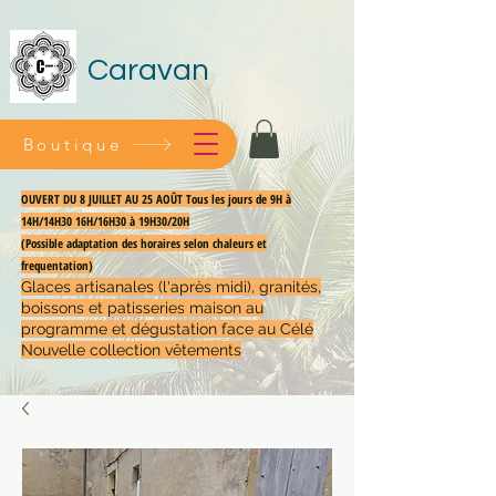
Caravan
Boutique
OUVERT DU 8 JUILLET AU 25 AOÛT Tous les jours de 9H à
14H/14H30 16H/16H30 à 19H30/20H
(Possible adaptation des horaires selon chaleurs et
frequentation)
Glaces artisanales (l'après midi), granités,
boissons et patisseries maison au
programme et dégustation face au Célé
Nouvelle collection vêtements