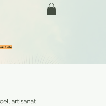
 au Célé
oel, artisanat