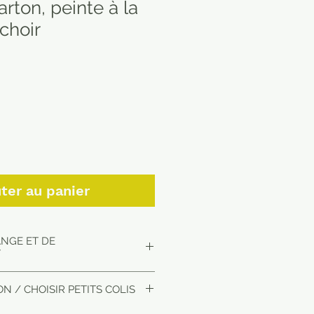
arton, peinte à la
choir
ter au panier
ANGE ET DE
T
15 jours maximum en Europe
N / CHOISIR PETITS COLIS
s le plus proche de chez vous.
ion nous contacter par mail.