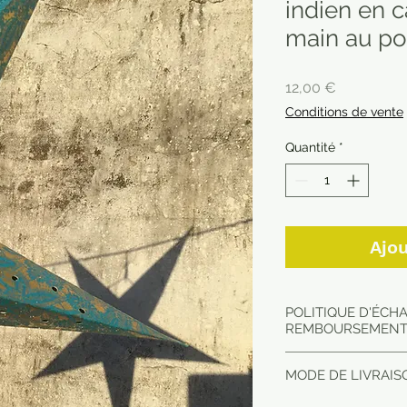
indien en c
main au po
Prix
12,00 €
Conditions de vente
Quantité
*
Ajou
POLITIQUE D'ÉCH
REMBOURSEMEN
Article envoyé en 
MODE DE LIVRAISO
dans le point relai
Pour toute réclamat