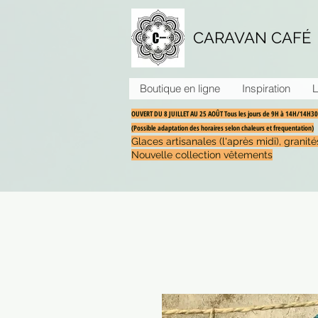
CARAVAN CAFÉ
Boutique en ligne
Inspiration
L
OUVERT DU 8 JUILLET AU 25 AOÛT Tous les jours de 9H à 14H/14H
(Possible adaptation des horaires selon chaleurs et frequentation)
Glaces artisanales (l'après midi), grani
Nouvelle collection vêtements