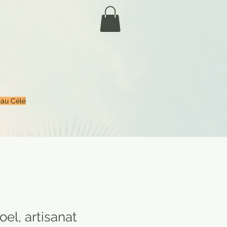
 au Célé
oel, artisanat