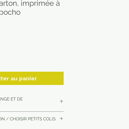
carton, imprimée à
 pocho
ter au panier
ANGE ET DE
T
15 jours maximum en Europe
N / CHOISIR PETITS COLIS
s le plus proche de chez vous.
ion nous contacter par mail.