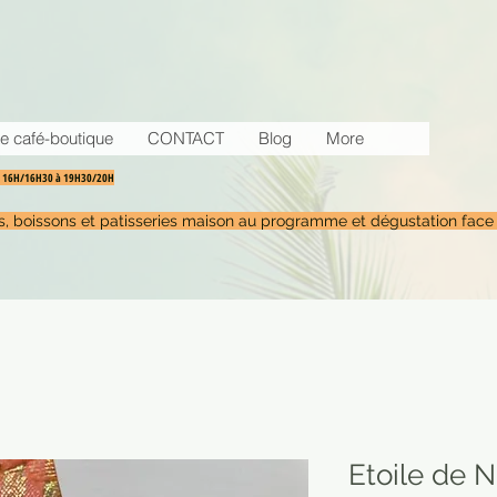
e café-boutique
CONTACT
Blog
More
30 16H/16H30 à 19H30/20H
tés, boissons et patisseries maison au programme et dégustation face
Etoile de N