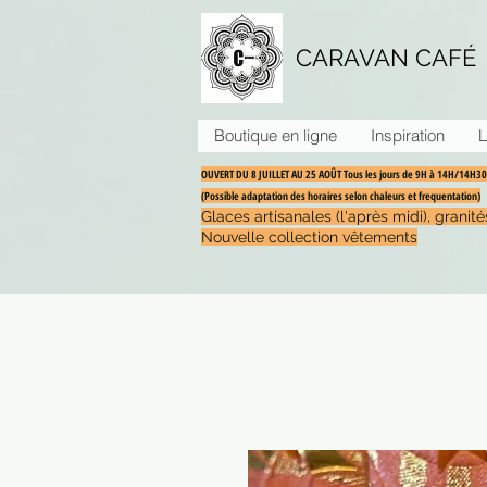
CARAVAN CAFÉ
Boutique en ligne
Inspiration
L
OUVERT DU 8 JUILLET AU 25 AOÛT Tous les jours de 9H à 14H/14H
(Possible adaptation des horaires selon chaleurs et frequentation)
Glaces artisanales (l'après midi), grani
Nouvelle collection vêtements