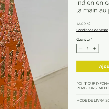
indien en 
la main au
Prix
12,00 €
Conditions de vente
Quantité
*
Ajou
POLITIQUE D'ÉCH
REMBOURSEMEN
Article envoyé en 
MODE DE LIVRAISO
dans le point relai
Pour toute réclamat