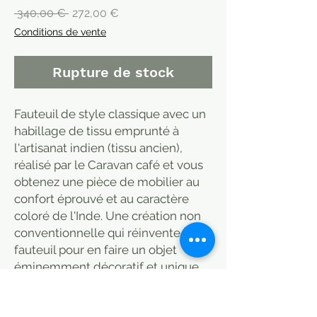
Prix
Prix
 340,00 € 
272,00 €
original
promotionnel
Conditions de vente
Rupture de stock
Fauteuil de style classique avec un
habillage de tissu emprunté à
l'artisanat indien (tissu ancien),
réalisé par le Caravan café et vous
obtenez une pièce de mobilier au
confort éprouvé et au caractère
coloré de l'Inde. Une création non
conventionnelle qui réinvente le
fauteuil pour en faire un objet
éminemment décoratif et unique
pour créer une atmosphère de
dépaysement. Belle matière.