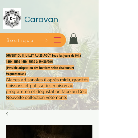
Caravan
Boutique
OUVERT DU 8 JUILLET AU 25 AOÛT Tous les jours de 9H à
14H/14H30 16H/16H30 à 19H30/20H
(Possible adaptation des horaires selon chaleurs et
frequentation)
Glaces artisanales (l'après midi), granités,
boissons et patisseries maison au
programme et dégustation face au Célé
Nouvelle collection vêtements