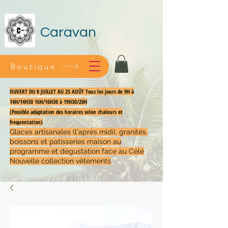
Caravan
Boutique
OUVERT DU 8 JUILLET AU 25 AOÛT Tous les jours de 9H à
14H/14H30 16H/16H30 à 19H30/20H
(Possible adaptation des horaires selon chaleurs et
frequentation)
Glaces artisanales (l'après midi), granités,
boissons et patisseries maison au
programme et dégustation face au Célé
Nouvelle collection vêtements