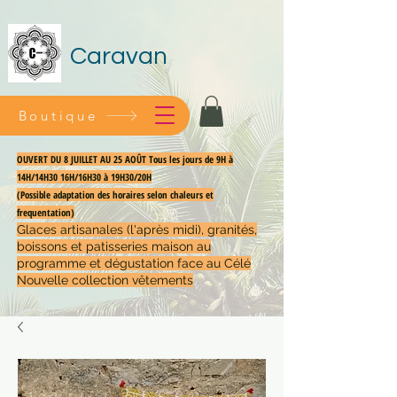
Caravan
Boutique
OUVERT DU 8 JUILLET AU 25 AOÛT Tous les jours de 9H à
14H/14H30 16H/16H30 à 19H30/20H
(Possible adaptation des horaires selon chaleurs et
frequentation)
Glaces artisanales (l'après midi), granités,
boissons et patisseries maison au
programme et dégustation face au Célé
Nouvelle collection vêtements