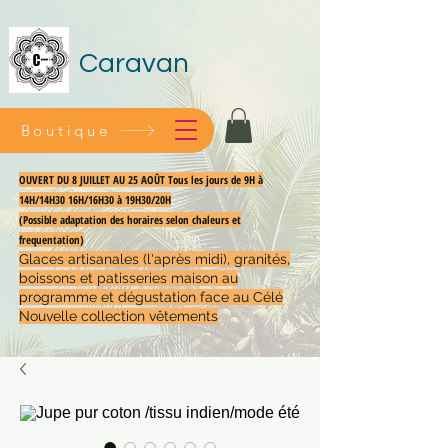
Caravan
Boutique
OUVERT DU 8 JUILLET AU 25 AOÛT Tous les jours de 9H à
14H/14H30 16H/16H30 à 19H30/20H
(Possible adaptation des horaires selon chaleurs et
frequentation)
Glaces artisanales (l'après midi), granités,
boissons et patisseries maison au
programme et dégustation face au Célé
Nouvelle collection vêtements