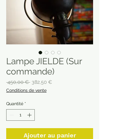
Lampe JIELDE (Sur
commande)
Prix
Prix
 450,00 € 
382,50 €
original
promotionnel
Conditions de vente
Quantité
*
Ajouter au panier