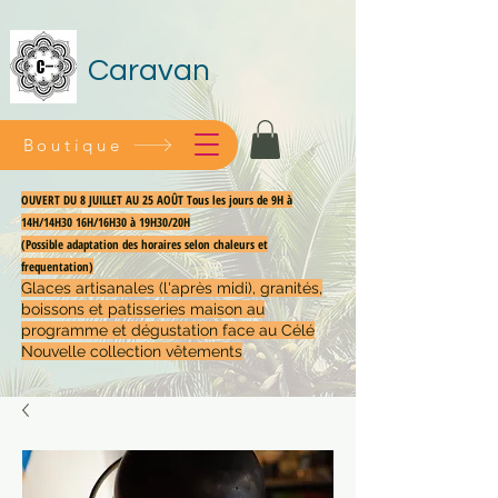
Caravan
Boutique
OUVERT DU 8 JUILLET AU 25 AOÛT Tous les jours de 9H à
14H/14H30 16H/16H30 à 19H30/20H
(Possible adaptation des horaires selon chaleurs et
frequentation)
Glaces artisanales (l'après midi), granités,
boissons et patisseries maison au
programme et dégustation face au Célé
Nouvelle collection vêtements