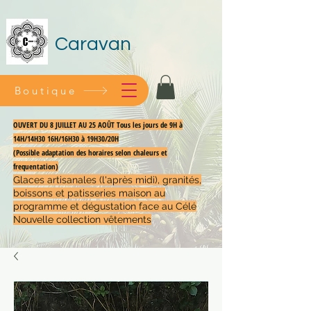
Caravan
Boutique
OUVERT DU 8 JUILLET AU 25 AOÛT Tous les jours de 9H à
14H/14H30 16H/16H30 à 19H30/20H
(Possible adaptation des horaires selon chaleurs et
frequentation)
Glaces artisanales (l'après midi), granités,
boissons et patisseries maison au
programme et dégustation face au Célé
Nouvelle collection vêtements