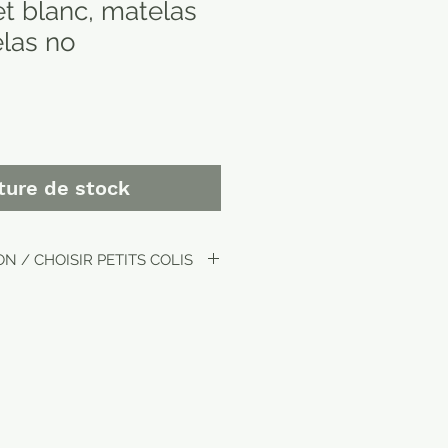
 et blanc, matelas
elas no
Prix
promotionnel
ture de stock
N / CHOISIR PETITS COLIS