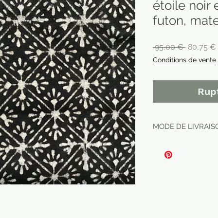
étoile noir
futon, mat
Prix
 95,00 € 
80,75 €
original
Conditions de vente
Rup
MODE DE LIVRAISO