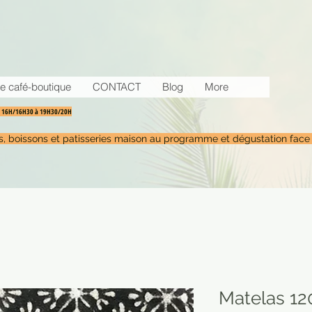
e café-boutique
CONTACT
Blog
More
30 16H/16H30 à 19H30/20H
tés, boissons et patisseries maison au programme et dégustation face
Matelas 12