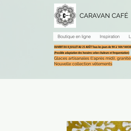
CARAVAN CAFÉ
Boutique en ligne
Inspiration
L
OUVERT DU 8 JUILLET AU 25 AOÛT Tous les jours de 9H à 14H/14H
(Possible adaptation des horaires selon chaleurs et frequentation)
Glaces artisanales (l'après midi), grani
Nouvelle collection vêtements