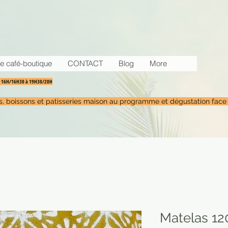
e café-boutique
CONTACT
Blog
More
30 16H/16H30 à 19H30/20H
tés, boissons et patisseries maison au programme et dégustation face
Matelas 12