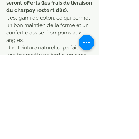
seront offerts (les frais de livraison
du charpoy restent dûs).
Il est garni de coton, ce qui permet
un bon maintien de la forme et un
confort d'assise. Pompoms aux
angles.
Une teinture naturelle, parfait pour
une banquette de jardin, un banc
sur une terrasse, directement sur le
sol.
Idéal pour charpoy indien, ou tout
simplement un matelas d'appoint
que les enfant pourront s'approprier
pour jouer, pour la sieste ou dormir
une nuit.
Epuré et moderne par son style, il
donnera une touche colorée et
ethnique à votre intérieur. A
combiner avec des coussins unis ou