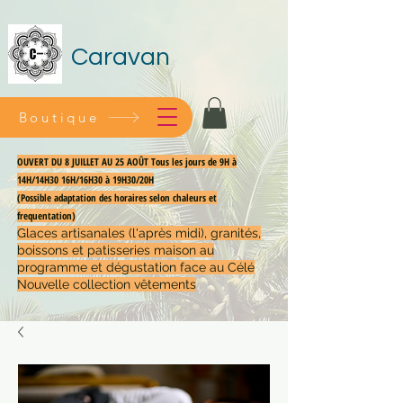
Caravan
Boutique
OUVERT DU 8 JUILLET AU 25 AOÛT Tous les jours de 9H à
14H/14H30 16H/16H30 à 19H30/20H
(Possible adaptation des horaires selon chaleurs et
frequentation)
Glaces artisanales (l'après midi), granités,
boissons et patisseries maison au
programme et dégustation face au Célé
Nouvelle collection vêtements