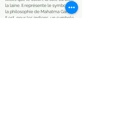
la laine. Il représente le symbole de
la philosophie de Mahatma Gandhi.
Il est, pour les indiens, un symbole
d’indépendance et de résistance
face à la puissance coloniale.
En effet, dans les années 20, sous la
domination britannique, Gandhi a
encouragé la production artisanale
des textiles pour laisser de côté les
vêtements fabriqués dans les
usines britanniques.
Ainsi, chaque famille, pouvait tisser,
chez elle, ses propres tissus grâce à
une roue appelée “Charkha”. Ce qui
est d’ailleurs toujours le cas
aujourd’hui.
Il existe en différentes tailles.
Votre matelas arrivé chez vous est