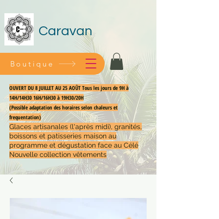
Caravan
Boutique
OUVERT DU 8 JUILLET AU 25 AOÛT Tous les jours de 9H à
14H/14H30 16H/16H30 à 19H30/20H
(Possible adaptation des horaires selon chaleurs et
frequentation)
Glaces artisanales (l'après midi), granités,
boissons et patisseries maison au
programme et dégustation face au Célé
Nouvelle collection vêtements