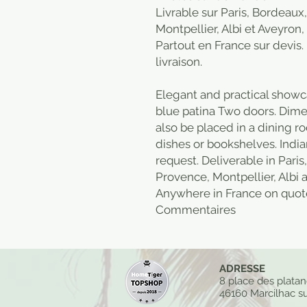
Livrable sur Paris, Bordeaux
Montpellier, Albi et Aveyron,
Partout en France sur devis
livraison.
Elegant and practical showca
blue patina Two doors. Dim
also be placed in a dining ro
dishes or bookshelves. India
request. Deliverable in Pari
Provence, Montpellier, Albi 
Anywhere in France on quote
Commentaires
ADRESSE
8 place des plata
46160 Marcilhac su