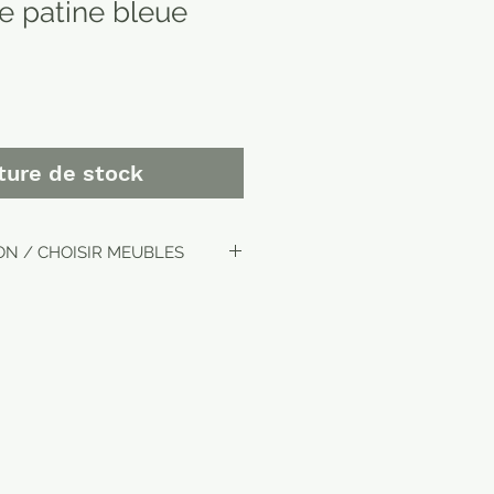
lle patine bleue
ture de stock
ON / CHOISIR MEUBLES