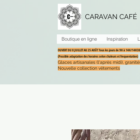
CARAVAN CAFÉ
Boutique en ligne
Inspiration
L
OUVERT DU 8 JUILLET AU 25 AOÛT Tous les jours de 9H à 14H/14H
(Possible adaptation des horaires selon chaleurs et frequentation)
Glaces artisanales (l'après midi), grani
Nouvelle collection vêtements