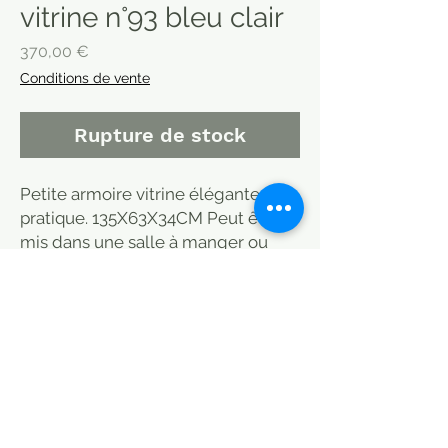
vitrine n°93 bleu clair
Prix
370,00 €
Conditions de vente
Rupture de stock
Petite armoire vitrine élégante et
pratique. 135X63X34CM Peut être
mis dans une salle à manger ou
cuisine idéal
rangement vaisselle. Meuble
indien.
Livrable sur Paris, Bordeaux,
Arcachon, Toulon, Aix en Provence,
Montpellier, Albi et Aveyron. 50 à 80
euros. Partout en France sur devis.