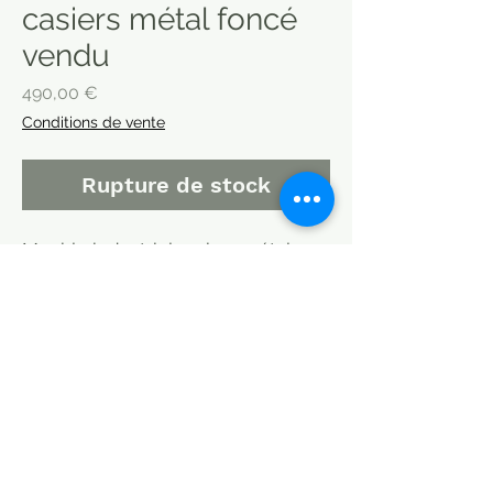
casiers métal foncé
vendu
Prix
490,00 €
Conditions de vente
Rupture de stock
Meuble industriel casiers métal,
rangements. Impeccable et rénové,
aucun grincement, les portes
ouvrent et coulissent sur le haut
parfaitement. Meuble de métier ou
bureau ancien. Provenance Inde.
meuble livré sur Paris
MODE DE LIVRAISON / CHOISIR