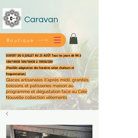
Caravan
Boutique
OUVERT DU 8 JUILLET AU 25 AOÛT Tous les jours de 9H à
14H/14H30 16H/16H30 à 19H30/20H
(Possible adaptation des horaires selon chaleurs et
frequentation)
Glaces artisanales (l'après midi), granités,
boissons et patisseries maison au
programme et dégustation face au Célé
Nouvelle collection vêtements