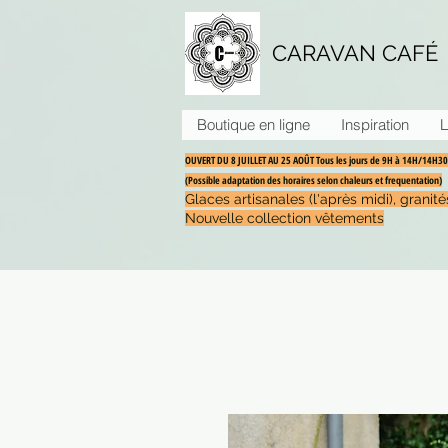
CARAVAN CAFÉ
Boutique en ligne
Inspiration
L
OUVERT DU 8 JUILLET AU 25 AOÛT Tous les jours de 9H à 14H/14H
(Possible adaptation des horaires selon chaleurs et frequentation)
Glaces artisanales (l'après midi), grani
Nouvelle collection vêtements