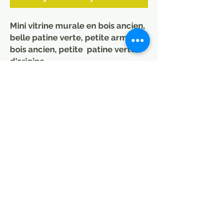
Mini vitrine murale en bois ancien,
belle patine verte, petite armoire
bois ancien, petite patine verte
d'origine
.
Armoire murale vitrine colorée et
pratique. Peut être mis aussi dans
une salle à manger ou cuisine idéal
rangement vaisselle ou salle de
bain, entrée
Dimensions : 34 x 14 x 66 cm
Le prix de la livraison dépend de
la destination. Nous
contacter avant achat.
The price of delivery depends on
the destination. Please contact us
before purchasing