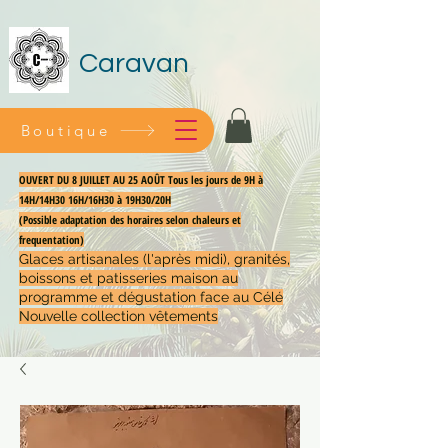
Caravan
Boutique
OUVERT DU 8 JUILLET AU 25 AOÛT Tous les jours de 9H à
14H/14H30 16H/16H30 à 19H30/20H
(Possible adaptation des horaires selon chaleurs et
frequentation)
Glaces artisanales (l'après midi), granités,
boissons et patisseries maison au
programme et dégustation face au Célé
Nouvelle collection vêtements