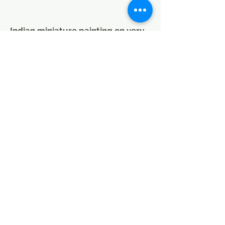
Indian miniature painting on very
thin paper (rice paper).
Represents Ganesh, the most
venerated god in
India. Recognisable by his elephant
head, he is the god of wisdom,
intelligence, education and
prudence.
Sheet of 22 x 31 cm (Imitating
administrative paper).
Unique hand painted piece. Indian
handicraft.
MODE DE LIVRAISON / CHOISIR
PETITS COLIS