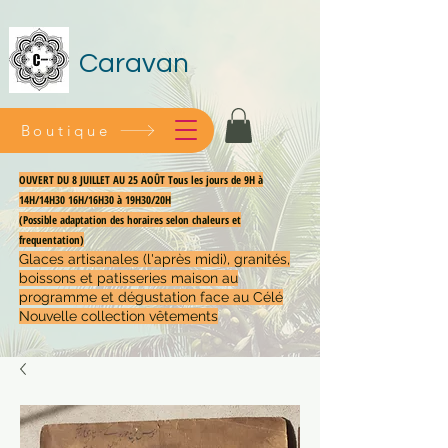
Caravan
Boutique
OUVERT DU 8 JUILLET AU 25 AOÛT Tous les jours de 9H à
14H/14H30 16H/16H30 à 19H30/20H
(Possible adaptation des horaires selon chaleurs et
frequentation)
Glaces artisanales (l'après midi), granités,
boissons et patisseries maison au
programme et dégustation face au Célé
Nouvelle collection vêtements