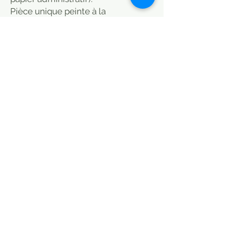
Pièce unique peinte à la
main. Artisanat Inde
Indian miniature painting on very
thin paper (rice paper).
Depicts a Maharaja holding a lotus
flower.
Sheet of 22 x 31 cm (Imitating
administrative paper).
Unique hand painted piece. Indian
handicraft.
MODE DE LIVRAISON / CHOISIR
PETITS COLIS