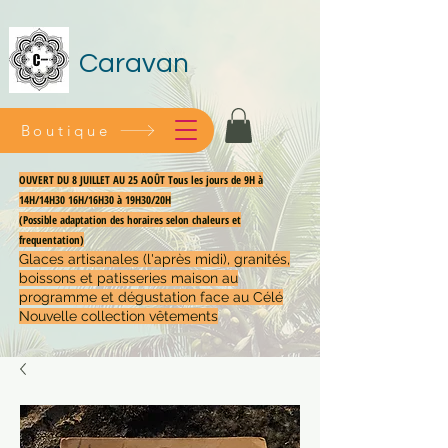
Caravan
Boutique
OUVERT DU 8 JUILLET AU 25 AOÛT Tous les jours de 9H à
14H/14H30 16H/16H30 à 19H30/20H
(Possible adaptation des horaires selon chaleurs et
frequentation)
Glaces artisanales (l'après midi), granités,
boissons et patisseries maison au
programme et dégustation face au Célé
Nouvelle collection vêtements