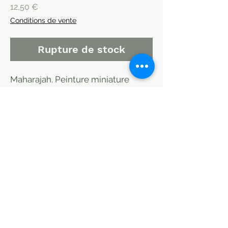
Prix
12,50 €
Conditions de vente
Rupture de stock
Maharajah. Peinture miniature
indienne sur lettres anciennes.
Inde.
Motif humain, végétal ou animal
imaginaire ou non: carte de14x9 cm.
Peinte à la main. pièce unique.Sur
carte postale ancienne.
MODE DE LIVRAISON / CHOISIR
PETITS COLIS