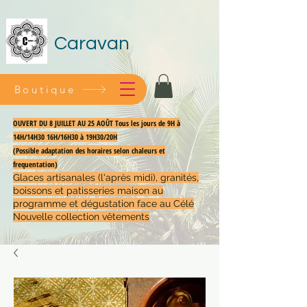
Caravan
Boutique
OUVERT DU 8 JUILLET AU 25 AOÛT Tous les jours de 9H à
14H/14H30 16H/16H30 à 19H30/20H
(Possible adaptation des horaires selon chaleurs et
frequentation)
Glaces artisanales (l'après midi), granités,
boissons et patisseries maison au
programme et dégustation face au Célé
Nouvelle collection vêtements