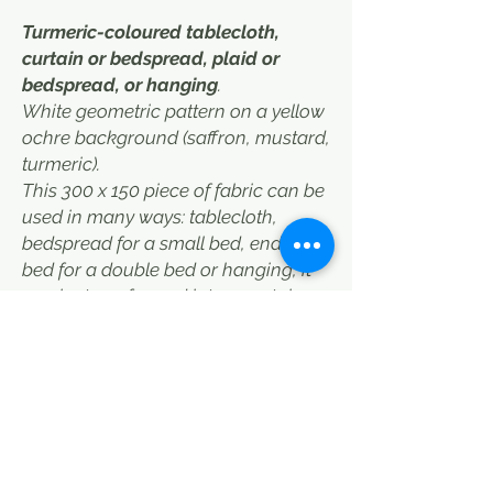
Turmeric-coloured tablecloth,
curtain or bedspread, plaid or
bedspread, or hanging
.
White geometric pattern on a yellow
ochre background (saffron, mustard,
turmeric).
This 300 x 150 piece of fabric can be
used in many ways: tablecloth,
bedspread for a small bed, end of
bed for a double bed or hanging, it
can be transformed into a curtain.
Indian Batik made by us, by hand.
Cotton close to linen, very thick, low
transparency.
Ideally warn before ordering to
update the stock, as we are in
season....
Style boho, Plaids, couvre lit, jeté