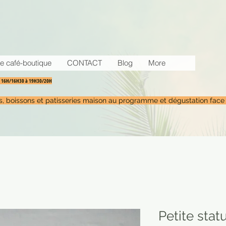
e café-boutique
CONTACT
Blog
More
30 16H/16H30 à 19H30/20H
tés, boissons et patisseries maison au programme et dégustation face
Petite stat