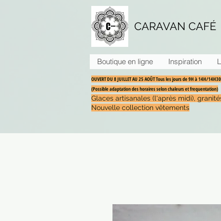
CARAVAN CAFÉ
Boutique en ligne
Inspiration
L
OUVERT DU 8 JUILLET AU 25 AOÛT Tous les jours de 9H à 14H/14H
(Possible adaptation des horaires selon chaleurs et frequentation)
Glaces artisanales (l'après midi), grani
Nouvelle collection vêtements