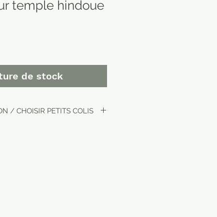
ur temple hindoue
ture de stock
N / CHOISIR PETITS COLIS