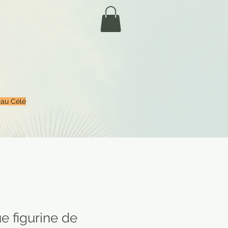
 au Célé
ue figurine de