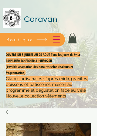
Caravan
Boutique
OUVERT DU 8 JUILLET AU 25 AOÛT Tous les jours de 9H à
14H/14H30 16H/16H30 à 19H30/20H
(Possible adaptation des horaires selon chaleurs et
frequentation)
Glaces artisanales (l'après midi), granités,
boissons et patisseries maison au
programme et dégustation face au Célé
Nouvelle collection vêtements