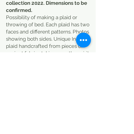
collection 2022. Dimensions to be
confirmed.
Possibility of making a plaid or
throwing of bed. Each plaid has two
faces and different patterns. Photos
showing both sides. Unique Indian
plaid handcrafted from pieces of
ancient fabrics taking over the spirit
of patchwork. Vintage may have
some defects (see photos) and
small spots that do not detract
from the charm of the fabric. From
India, this plaid will dress both your
sofa and your end of bed, and bring
a warm note to your room. Discover
also our selection of cushions that
you can associate with this plaid to
add color to your interior. this plaid
is done in a traditional way, some