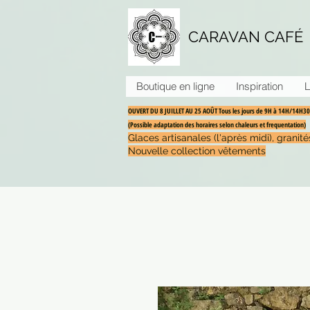
CARAVAN CAFÉ
Boutique en ligne
Inspiration
L
OUVERT DU 8 JUILLET AU 25 AOÛT Tous les jours de 9H à 14H/14H
(Possible adaptation des horaires selon chaleurs et frequentation)
Glaces artisanales (l'après midi), grani
Nouvelle collection vêtements