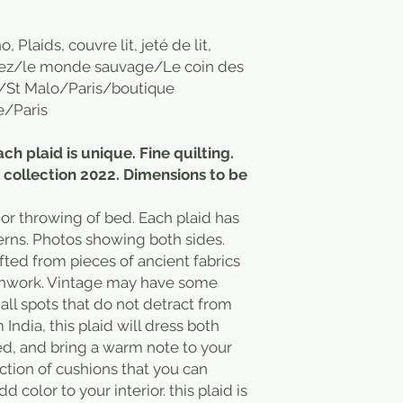
Plaids, couvre lit, jeté de lit,
 chez/le monde sauvage/Le coin des
/St Malo/Paris/boutique
/Paris
ach plaid is unique. Fine quilting.
 collection 2022. Dimensions to be
 or throwing of bed. Each plaid has
erns. Photos showing both sides.
ted from pieces of ancient fabrics
atchwork. Vintage may have some
ll spots that do not detract from
 India, this plaid will dress both
ed, and bring a warm note to your
ction of cushions that you can
d color to your interior. this plaid is