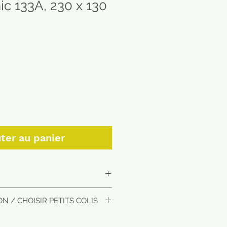
c 133A, 230 x 130
ter au panier
ursable ou échangeable avec
N / CHOISIR PETITS COLIS
empaquetage à la charge de
 non refundable or exchangeable
packaging at the expense of the