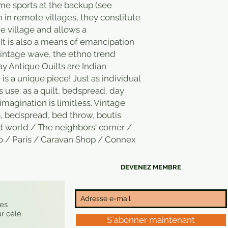
ome sports at the backup (see
in remote villages, they constitute
the village and allows a
. It is also a means of emancipation
intage wave, the ethno trend
y Antique Quilts are Indian
 a unique piece! Just as individual
its use: as a quilt, bedspread, day
 imagination is limitless. Vintage
s, bedspread, bed throw, boutis
ld world / The neighbors' corner /
o / Paris / Caravan Shop / Connex
DEVENEZ MEMBRE
nes
r célé
S`abonner maintenant