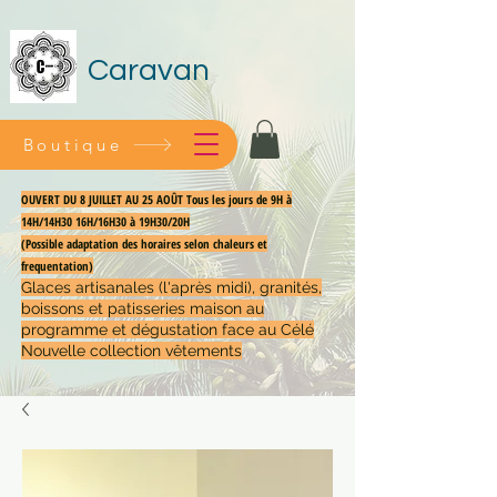
Caravan
Boutique
OUVERT DU 8 JUILLET AU 25 AOÛT Tous les jours de 9H à
14H/14H30 16H/16H30 à 19H30/20H
(Possible adaptation des horaires selon chaleurs et
frequentation)
Glaces artisanales (l'après midi), granités,
boissons et patisseries maison au
programme et dégustation face au Célé
Nouvelle collection vêtements