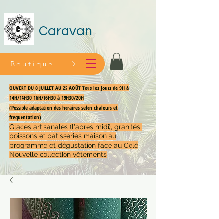
Caravan
Boutique
OUVERT DU 8 JUILLET AU 25 AOÛT Tous les jours de 9H à
14H/14H30 16H/16H30 à 19H30/20H
(Possible adaptation des horaires selon chaleurs et
frequentation)
Glaces artisanales (l'après midi), granités,
boissons et patisseries maison au
programme et dégustation face au Célé
Nouvelle collection vêtements