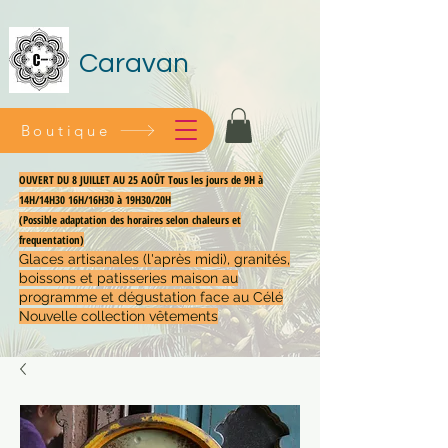
Caravan
Boutique
OUVERT DU 8 JUILLET AU 25 AOÛT Tous les jours de 9H à
14H/14H30 16H/16H30 à 19H30/20H
(Possible adaptation des horaires selon chaleurs et
frequentation)
Glaces artisanales (l'après midi), granités,
boissons et patisseries maison au
programme et dégustation face au Célé
Nouvelle collection vêtements