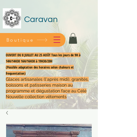
Caravan
Boutique
OUVERT DU 8 JUILLET AU 25 AOÛT Tous les jours de 9H à
14H/14H30 16H/16H30 à 19H30/20H
(Possible adaptation des horaires selon chaleurs et
frequentation)
Glaces artisanales (l'après midi), granités,
boissons et patisseries maison au
programme et dégustation face au Célé
Nouvelle collection vêtements