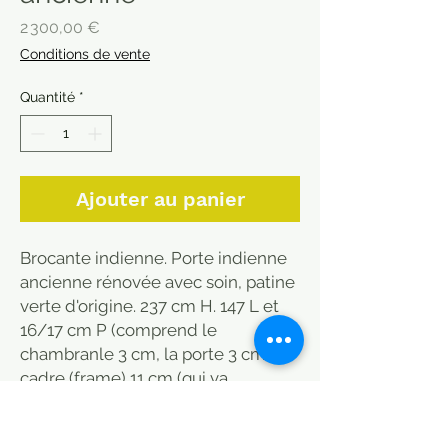
Prix
2 300,00 €
Conditions de vente
Quantité
*
Ajouter au panier
Brocante indienne. Porte indienne
ancienne rénovée avec soin, patine
verte d'origine. 237 cm H. 147 L et
16/17 cm P (comprend le
chambranle 3 cm, la porte 3 cm, le
cadre (frame) 11 cm (qui va
s'intégrer au mur caché derrière le
dormant.) Fonctionne parfaitement,