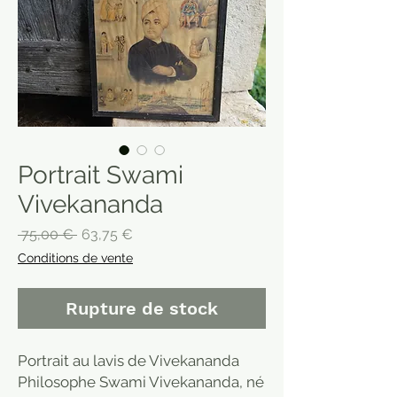
Portrait Swami
Vivekananda
Prix
Prix
 75,00 € 
63,75 €
original
promotionnel
Conditions de vente
Rupture de stock
Portrait au lavis de Vivekananda
Philosophe Swami Vivekananda, né