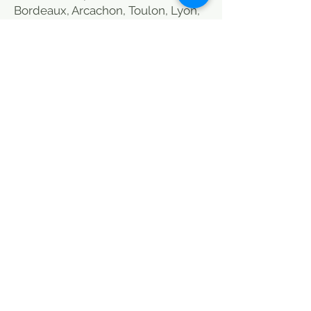
Bordeaux, Arcachon, Toulon, Lyon,
Aix en Provence, Montpellier, Albi
and Aveyron. 6 euros. Everywhere
in France on estimate
Le Caravancafe propose aussi des
meubles industriels, bois anciens et
modernes, meubles de métier,
objets artisanat indien. Volonté de
garder les patines d'origine et
selection de meubles pas
forcément typés. années 50/indus/
MODE DE LIVRAISON / CHOISIR
MEUBLES