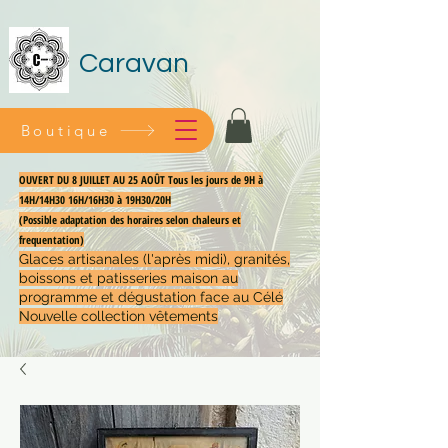
Caravan
Boutique
OUVERT DU 8 JUILLET AU 25 AOÛT Tous les jours de 9H à
14H/14H30 16H/16H30 à 19H30/20H
(Possible adaptation des horaires selon chaleurs et
frequentation)
Glaces artisanales (l'après midi), granités,
boissons et patisseries maison au
programme et dégustation face au Célé
Nouvelle collection vêtements