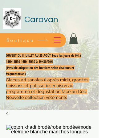
Caravan
Boutique
OUVERT DU 8 JUILLET AU 25 AOÛT Tous les jours de 9H à
14H/14H30 16H/16H30 à 19H30/20H
(Possible adaptation des horaires selon chaleurs et
frequentation)
Glaces artisanales (l'après midi), granités,
boissons et patisseries maison au
programme et dégustation face au Célé
Nouvelle collection vêtements