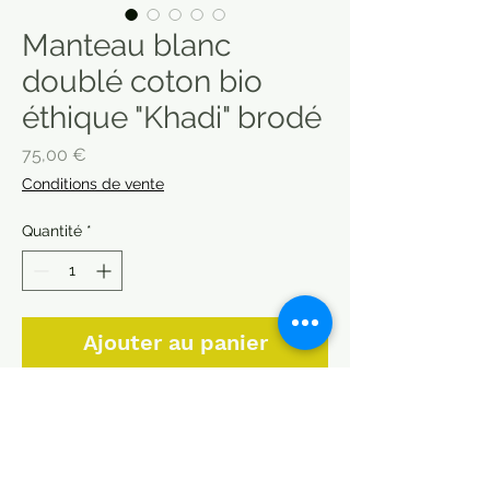
Manteau blanc
doublé coton bio
éthique "Khadi" brodé
Prix
75,00 €
Conditions de vente
Quantité
*
Ajouter au panier
5 tailles. Manteau. vérifier la
disponibilité.
Beau coton khadi brodé.