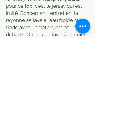
pour ce top, c'est le jersay qui est
imité. Concernant l’entretien, la
rayonne se lave à l’eau froide ou
tiède avec un détergent pour tissus
délicats. On peut la laver à la main
ou à la machine, mais au cycle
délicat, ou alors faire nettoyer à
sec. et comme le lin, la rayonne se
repasse mieux lorsque elle est
encore légèrement humide et sur
l’envers du vêtement.
Prix en boutique 22 euros/
exemplaires en quantité limitée.
Désigner la taille au moment de
l'achat:
S(36)/M(38)/L(40)/XL(42/44) (coup
e un peu large donc un XL peut
aussi faire un XXL se faire confirmer