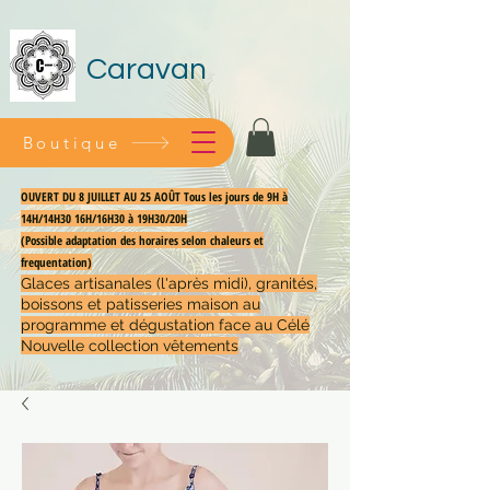
Caravan
Boutique
OUVERT DU 8 JUILLET AU 25 AOÛT Tous les jours de 9H à
14H/14H30 16H/16H30 à 19H30/20H
(Possible adaptation des horaires selon chaleurs et
frequentation)
Glaces artisanales (l'après midi), granités,
boissons et patisseries maison au
programme et dégustation face au Célé
Nouvelle collection vêtements