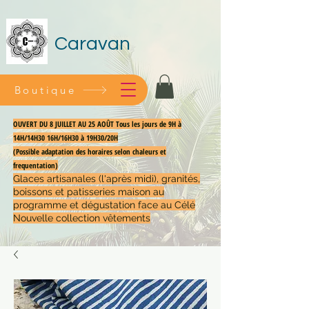
Caravan
Boutique
OUVERT DU 8 JUILLET AU 25 AOÛT Tous les jours de 9H à
14H/14H30 16H/16H30 à 19H30/20H
(Possible adaptation des horaires selon chaleurs et
frequentation)
Glaces artisanales (l'après midi), granités,
boissons et patisseries maison au
programme et dégustation face au Célé
Nouvelle collection vêtements