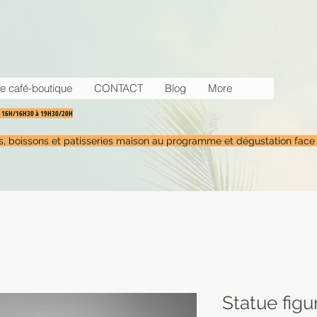
e café-boutique
CONTACT
Blog
More
30 16H/16H30 à 19H30/20H
tés, boissons et patisseries maison au programme et dégustation face
Statue figu