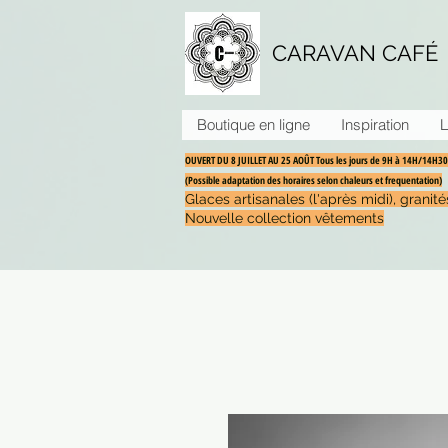
CARAVAN CAFÉ
Boutique en ligne
Inspiration
L
OUVERT DU 8 JUILLET AU 25 AOÛT Tous les jours de 9H à 14H/14H
(Possible adaptation des horaires selon chaleurs et frequentation)
Glaces artisanales (l'après midi), grani
Nouvelle collection vêtements