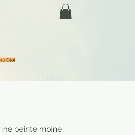
 au Célé
rine peinte moine