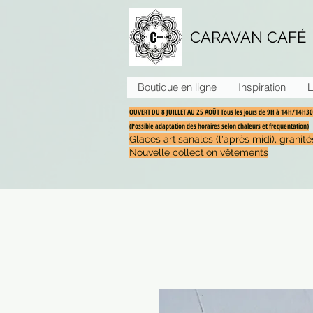
CARAVAN CAFÉ
Boutique en ligne
Inspiration
L
OUVERT DU 8 JUILLET AU 25 AOÛT Tous les jours de 9H à 14H/14H
(Possible adaptation des horaires selon chaleurs et frequentation)
Glaces artisanales (l'après midi), grani
Nouvelle collection vêtements