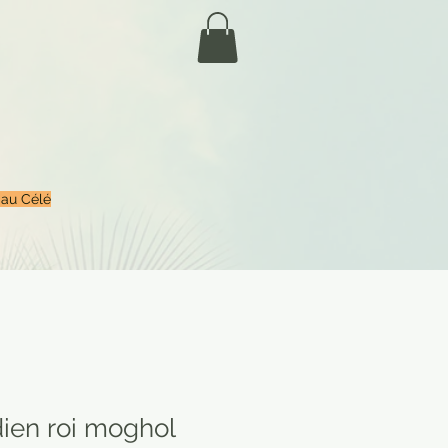
 au Célé
dien roi moghol