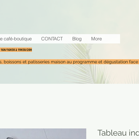
e café-boutique
CONTACT
Blog
More
30 16H/16H30 à 19H30/20H
tés, boissons et patisseries maison au programme et dégustation face
Tableau in