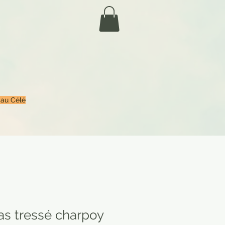
 au Célé
as tressé charpoy