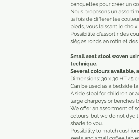
banquettes pour créer un coi
Nous proposons un assortim
la fois de différentes couleu
pieds, vous laissant le choix
Possibilité d'assortir des cou
sièges ronds en rotin et des
Small seat stool woven usin
technique.
Several colours available, a
Dimensions: 30 x 30 HT 45 
Can be used as a bedside ta
A side stool for children or 
large charpoys or benches to
We offer an assortment of so
colours, but we do not dye t
shade to you.
Possibility to match cushions
seats and small coffee table