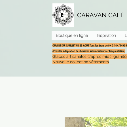
CARAVAN CAFÉ
Boutique en ligne
Inspiration
L
OUVERT DU 8 JUILLET AU 25 AOÛT Tous les jours de 9H à 14H/14H
(Possible adaptation des horaires selon chaleurs et frequentation)
Glaces artisanales (l'après midi), grani
Nouvelle collection vêtements