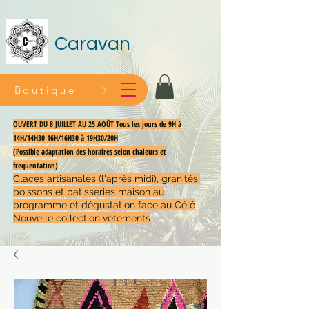
Caravan
Boutique
OUVERT DU 8 JUILLET AU 25 AOÛT Tous les jours de 9H à
14H/14H30 16H/16H30 à 19H30/20H
(Possible adaptation des horaires selon chaleurs et
frequentation)
Glaces artisanales (l'après midi), granités,
boissons et patisseries maison au
programme et dégustation face au Célé
Nouvelle collection vêtements