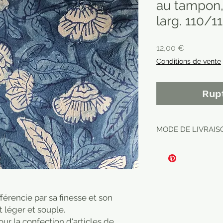
au tampon, 
larg. 110/1
Prix
12,00 €
Conditions de vente
Rup
MODE DE LIVRAISO
fférencie par sa finesse et son
t léger et souple.
our la confection d'articles de