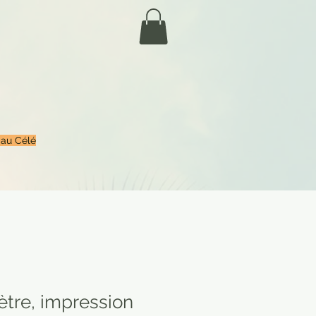
 au Célé
ètre, impression