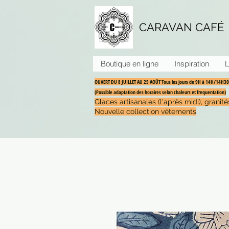
CARAVAN CAFÉ
Boutique en ligne
Inspiration
L
OUVERT DU 8 JUILLET AU 25 AOÛT Tous les jours de 9H à 14H/14H
(Possible adaptation des horaires selon chaleurs et frequentation)
Glaces artisanales (l'après midi), grani
Nouvelle collection vêtements