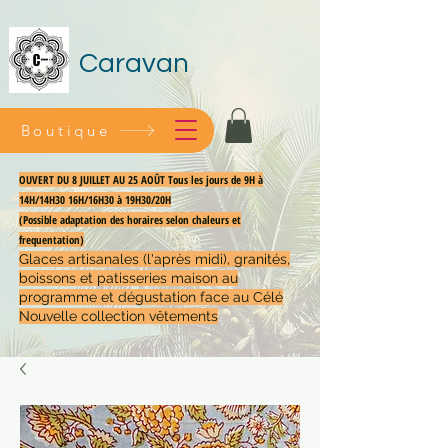
Caravan
Boutique
OUVERT DU 8 JUILLET AU 25 AOÛT Tous les jours de 9H à
14H/14H30 16H/16H30 à 19H30/20H
(Possible adaptation des horaires selon chaleurs et
frequentation)
Glaces artisanales (l'après midi), granités,
boissons et patisseries maison au
programme et dégustation face au Célé
Nouvelle collection vêtements