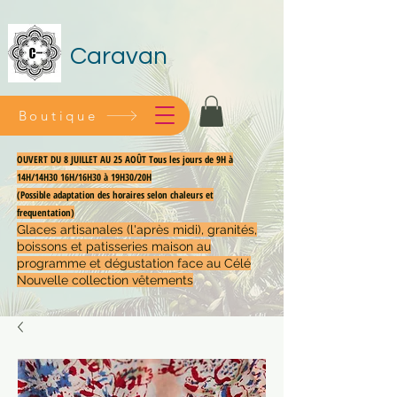
Caravan
Boutique
OUVERT DU 8 JUILLET AU 25 AOÛT Tous les jours de 9H à
14H/14H30 16H/16H30 à 19H30/20H
(Possible adaptation des horaires selon chaleurs et
frequentation)
Glaces artisanales (l'après midi), granités,
boissons et patisseries maison au
programme et dégustation face au Célé
Nouvelle collection vêtements