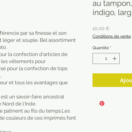
au tampon, 
indigo, lar
Prix
10,00 €
fférencie par sa finesse et son
Conditions de vente
st léger et souple. Bel assortiment
to.
Quantité
*
our la confection d'articles de
 les vêtements pour
isé pour la confection de tops
…
Ajou
cheur et tous les avantages que
est un savoir-faire ancestral
e Nord de l'Inde.
 se patinent au fils du temps.Les
 de couleurs de ces imprimés font