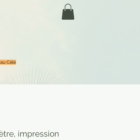
 au Célé
ètre, impression