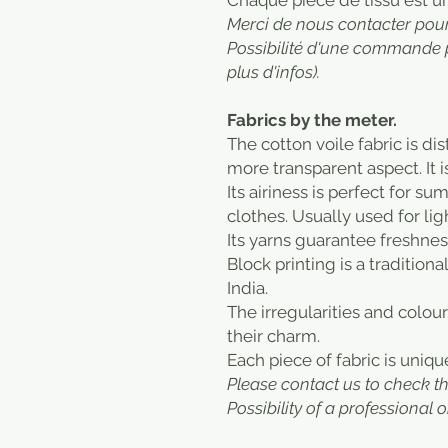
​Chaque pièce de tissu est u
Merci de nous contacter pour 
Possibilité d'une commande 
plus d'infos).
Fabrics by the meter.
The cotton voile fabric is di
more transparent aspect. It is
Its airiness is perfect for su
clothes. Usually used for light
Its yarns guarantee freshnes
Block printing is a tradition
India.
The irregularities and colou
their charm.
Each piece of fabric is uniqu
Please contact us to check t
Possibility of a professional o