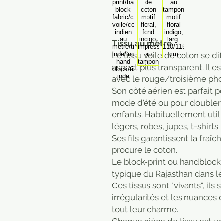
Tissu au mètre.
Le tissu voile de coton se di
aspect plus transparent. Il e
avec le rouge/troisième pho
Son côté aérien est parfait p
mode d'été ou pour doubler
enfants. Habituellement util
légers, robes, jupes, t-shirts 
Ses fils garantissent la fraî
procure le coton.
Le block-print ou handblock 
typique du Rajasthan dans l
Ces tissus sont "vivants", ils
irrégularités et les nuances
tout leur charme.