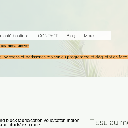
e café-boutique
CONTACT
Blog
More
30 16H/16H30 à 19H30/20H
tés, boissons et patisseries maison au programme et dégustation face
Tissu au m