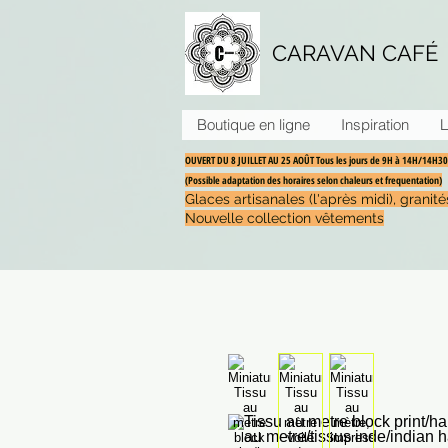
CARAVAN CAFÉ
Boutique en ligne
Inspiration
L
OUVERT DU 8 JUILLET AU 25 AOÛT Tous les jours de 9H à 14H/14H
(Possible adaptation des horaires selon chaleurs et frequentation)
Glaces artisanales (l'après midi), grani
Nouvelle collection vêtements