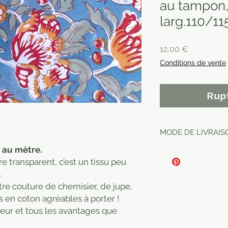
au tampon, 
larg.110/1
Prix
12,00 €
Conditions de vente
Rup
MODE DE LIVRAISO
 au mètre.
e transparent, c’est un tissu peu
e.
tre couture de chemisier, de jupe,
 en coton agréables à porter !
cheur et tous les avantages que