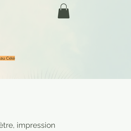
 au Célé
ètre, impression