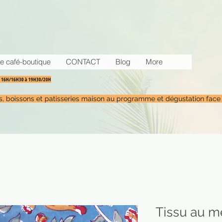
e café-boutique
CONTACT
Blog
More
30 16H/16H30 à 19H30/20H
tés, boissons et patisseries maison au programme et dégustation face
Tissu au m