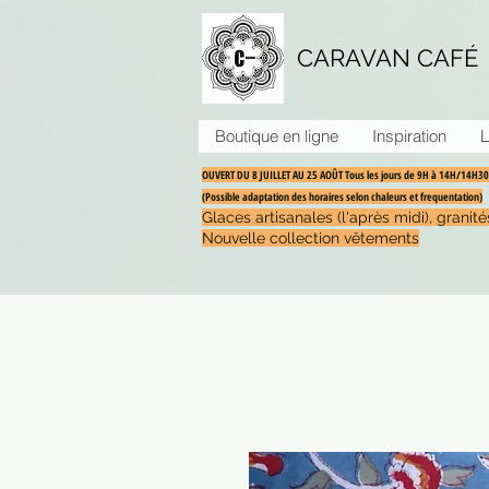
CARAVAN CAFÉ
Boutique en ligne
Inspiration
L
OUVERT DU 8 JUILLET AU 25 AOÛT Tous les jours de 9H à 14H/14H
(Possible adaptation des horaires selon chaleurs et frequentation)
Glaces artisanales (l'après midi), grani
Nouvelle collection vêtements