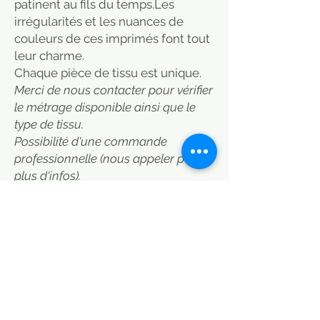
patinent au fils du temps.Les
irrégularités et les nuances de
couleurs de ces imprimés font tout
leur charme.
​Chaque pièce de tissu est unique.
Merci de nous contacter pour vérifier
le métrage disponible ainsi que le
type de tissu.
Possibilité d'une commande
professionnelle (nous appeler pour
plus d'infos).
Our printed cotton fabrics by the
meter.
Light cotton fabric without being
transparent, it is a fabric with little
stretch and easy to sew.
This cotton fabric is suitable for
sewing blouses, skirts and shorts