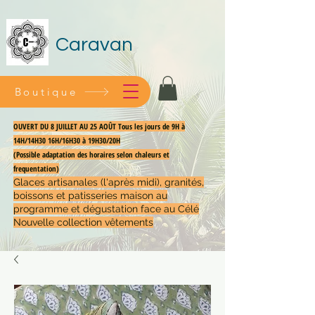
Caravan
Boutique
OUVERT DU 8 JUILLET AU 25 AOÛT Tous les jours de 9H à
14H/14H30 16H/16H30 à 19H30/20H
(Possible adaptation des horaires selon chaleurs et
frequentation)
Glaces artisanales (l'après midi), granités,
boissons et patisseries maison au
programme et dégustation face au Célé
Nouvelle collection vêtements